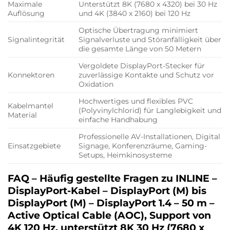
Maximale
Unterstützt 8K (7680 x 4320) bei 30 Hz
Auflösung
und 4K (3840 x 2160) bei 120 Hz
Optische Übertragung minimiert
Signalintegrität
Signalverluste und Störanfälligkeit über
die gesamte Länge von 50 Metern
Vergoldete DisplayPort-Stecker für
Konnektoren
zuverlässige Kontakte und Schutz vor
Oxidation
Hochwertiges und flexibles PVC
Kabelmantel
(Polyvinylchlorid) für Langlebigkeit und
Material
einfache Handhabung
Professionelle AV-Installationen, Digital
Einsatzgebiete
Signage, Konferenzräume, Gaming-
Setups, Heimkinosysteme
FAQ – Häufig gestellte Fragen zu INLINE –
DisplayPort-Kabel – DisplayPort (M) bis
DisplayPort (M) – DisplayPort 1.4 – 50 m –
Active Optical Cable (AOC), Support von
4K 120 Hz, unterstützt 8K 30 Hz (7680 x