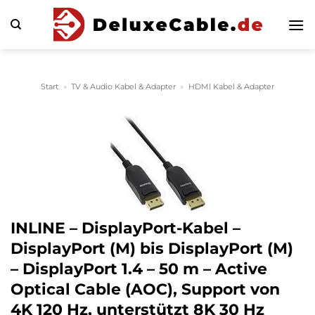
Zum
Inhalt
springen
Start
»
TV & Audio Kabel & Adapter
»
HDMI Kabel & Adapter
INLINE – DisplayPort-Kabel –
DisplayPort (M) bis DisplayPort (M)
– DisplayPort 1.4 – 50 m – Active
Optical Cable (AOC), Support von
4K 120 Hz, unterstützt 8K 30 Hz