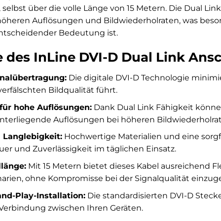
, selbst über die volle Länge von 15 Metern. Die Dual Lin
öheren Auflösungen und Bildwiederholraten, was beso
entscheidender Bedeutung ist.
le des InLine DVI-D Dual Link Ans
gnalübertragung:
Die digitale DVI-D Technologie minim
erfälschten Bildqualität führt.
für hohe Auflösungen:
Dank Dual Link Fähigkeit können
nterliegende Auflösungen bei höheren Bildwiederholra
 Langlebigkeit:
Hochwertige Materialien und eine sorgf
er und Zuverlässigkeit im täglichen Einsatz.
länge:
Mit 15 Metern bietet dieses Kabel ausreichend Fle
enarien, ohne Kompromisse bei der Signalqualität einzug
nd-Play-Installation:
Die standardisierten DVI-D Steck
Verbindung zwischen Ihren Geräten.