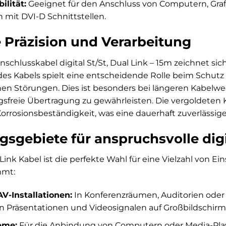
ilität:
Geeignet für den Anschluss von Computern, Gra
 mit DVI-D Schnittstellen.
 Präzision und Verarbeitung
schlusskabel digital St/St, Dual Link – 15m zeichnet sic
s Kabels spielt eine entscheidende Rolle beim Schutz d
en Störungen. Dies ist besonders bei längeren Kabelweg
gsfreie Übertragung zu gewährleisten. Die vergoldeten 
Korrosionsbeständigkeit, was eine dauerhaft zuverlässige
gebiete für anspruchsvolle dig
Link Kabel ist die perfekte Wahl für eine Vielzahl von E
mmt:
AV-Installationen:
In Konferenzräumen, Auditorien oder 
 Präsentationen und Videosignalen auf Großbildschirme
eme:
Für die Anbindung von Computern oder Media-Pla