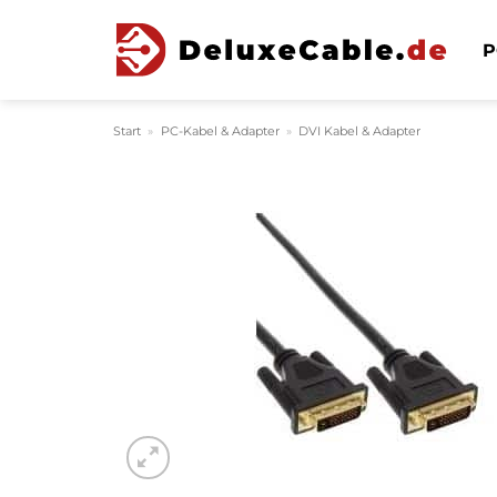
Zum
Inhalt
P
springen
Start
»
PC-Kabel & Adapter
»
DVI Kabel & Adapter