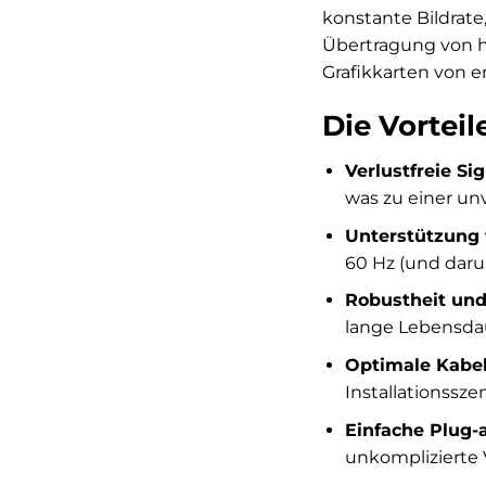
konstante Bildrate
Übertragung von h
Grafikkarten von 
Die Vortei
Verlustfreie Si
was zu einer unv
Unterstützung 
60 Hz (und daru
Robustheit und
lange Lebensdau
Optimale Kabel
Installationssz
Einfache Plug-a
unkomplizierte 