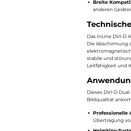
Breite Kompatib
anderen Geräten
Technische
Das InLine DVI-D An
Die Abschirmung de
elektromagnetisch
stabile und störun
Leitfähigkeit und 
Anwendungs
Dieses DVI-D Dual 
Bildqualität anko
Professionelle 
Übertragung von
Heimkino-Syst