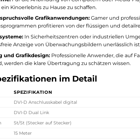
ein Kinoerlebnis zu Hause zu schaffen.
spruchsvolle Grafikanwendungen:
Gamer und professi
sprogrammen profitieren von der flüssigen und detailre
systeme:
In Sicherheitszentren oder industriellen Umg
reie Anzeige von Überwachungsbildern unerlässlich ist
g und Grafikdesign:
Professionelle Anwender, die auf F
, werden die klare Übertragung zu schätzen wissen.
ezifikationen im Detail
SPEZIFIKATION
DVI-D Anschlusskabel digital
DVI-D Dual Link
n
St/St (Stecker auf Stecker)
15 Meter