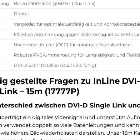
zung
Bis zu 2560×1600 @ 60 Hz (Dual Link)
Digital
Vergoldet für optimale Leitfähigkeit und Korrosionsbestä
Effektive Abschirmung gegen elektromagnetische Störu
Hochreines Kupfer (OFC) für minimale Signalverluste
Robuste PVC-Ummantelung für Langlebigkeit und Flexibil
DVI-D Schnittstellen (Dual Link fähig)
ig gestellte Fragen zu InLine DVI
 Link – 15m (17777P)
nterschied zwischen DVI-D Single Link un
überträgt ein digitales Videosignal und unterstützt Auf
n verwendet doppelt so viele Datenleitungen und kann 
owie höhere Bildwiederholraten darstellen. Unser 15m Kab