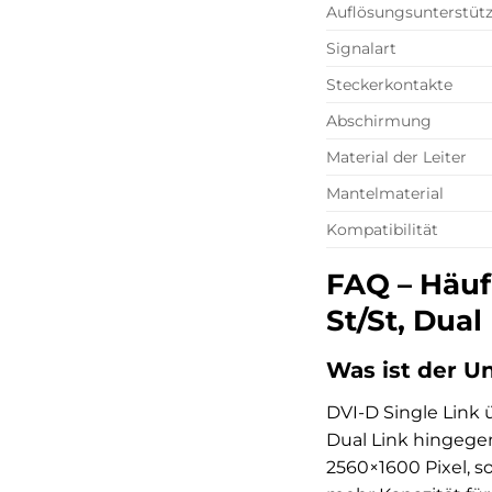
Auflösungsunterstüt
Signalart
Steckerkontakte
Abschirmung
Material der Leiter
Mantelmaterial
Kompatibilität
FAQ – Häuf
St/St, Dual
Was ist der U
DVI-D Single Link 
Dual Link hingege
2560×1600 Pixel, s