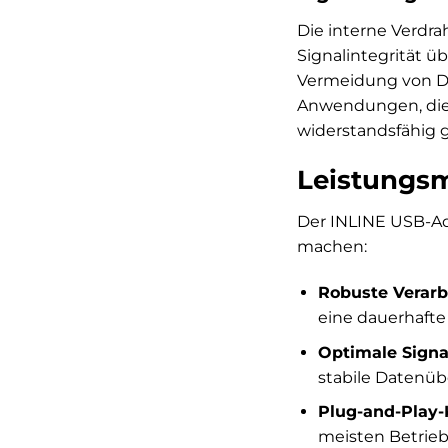
Die interne Verdra
Signalintegrität ü
Vermeidung von Da
Anwendungen, die 
widerstandsfähig 
Leistungsm
Der INLINE USB-Ada
machen:
Robuste Verarb
eine dauerhafte
Optimale Signa
stabile Datenübe
Plug-and-Play-
meisten Betrie