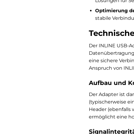
Lösungen für Se
Optimierung de
stabile Verbind
Technische
Der INLINE USB-Ad
Datenübertragung z
eine sichere Verbi
Anspruch von INLI
Aufbau und Ko
Der Adapter ist d
(typischerweise ein
Header (ebenfalls 
ermöglicht eine ho
Signalintegri