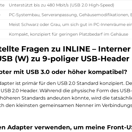
te
Unterstützt bis zu 480 Mbit/s (USB 2.0 High-Speed)
e
PC-Systembau, Serveranpassung, Gehäusemodifikationen, E
Meist Schwarz oder Grau, um sich gut in PC-Innenräume e
Kompakt, konzipiert für geringen Platzbedarf im Gehäuse
ellte Fragen zu INLINE – Interne
USB (W) zu 9-poliger USB-Header
apter mit USB 3.0 oder höher kompatibel?
pter ist primär für den USB 2.0 Standard konzipiert. 
ein USB 2.0 Header. Während die physische Form des USB
t höheren Standards andeuten könnte, wird die tatsäch
rch den kleinsten gemeinsamen Nenner im Verbindungsp
sen Adapter verwenden, um meine Front-U