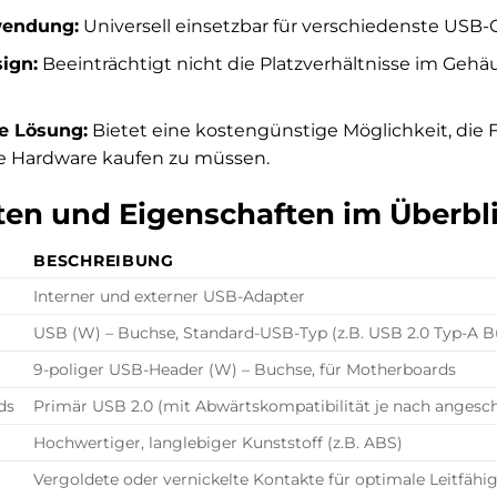
wendung:
Universell einsetzbar für verschiedenste USB
ign:
Beeinträchtigt nicht die Platzverhältnisse im Gehä
te Lösung:
Bietet eine kostengünstige Möglichkeit, die F
e Hardware kaufen zu müssen.
en und Eigenschaften im Überbl
BESCHREIBUNG
Interner und externer USB-Adapter
USB (W) – Buchse, Standard-USB-Typ (z.B. USB 2.0 Typ-A B
9-poliger USB-Header (W) – Buchse, für Motherboards
ds
Primär USB 2.0 (mit Abwärtskompatibilität je nach anges
Hochwertiger, langlebiger Kunststoff (z.B. ABS)
Vergoldete oder vernickelte Kontakte für optimale Leitfähi