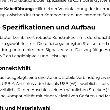
rver, Workstations oder spezialisierte Computer-System
r Kabelführung:
Hilft bei der Vereinfachung der inter
ung zwischen internen Komponenten und externen Schnit
 Spezifikationen und Aufbau
apter kombiniert robuste Konstruktion mit durchdachter
u gewährleisten. Die präzise gefertigten Stecker und 
ndung und minimieren Signalverluste. Die sorgfältige Au
NE an Langlebigkeit und Leistung.
nnektivität
arauf ausgelegt, eine direkte und stabile Verbindung z
 USB-A-Anschluss, der hier als USB (W) – weiblich – spez
weiblich, für den Anschluss eines männlichen Steckers) h
he Kompatibilität mit einer Vielzahl von Geräten und M
tät und Materialwahl