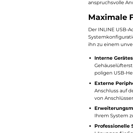
anspruchsvolle An
Maximale F
Der INLINE USB-Ada
Systemkonfigurati
ihn zu einem unve
Interne Geräte
Gehäuselüfterst
poligen USB-Hea
Externe Periphe
Anschluss auf 
von Anschlüssen 
Erweiterungsmö
Ihrem System zu
Professionelle 