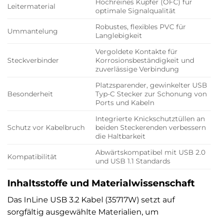
Hochreines Kupfer (OFC) für
Leitermaterial
optimale Signalqualität
Robustes, flexibles PVC für
Ummantelung
Langlebigkeit
Vergoldete Kontakte für
Steckverbinder
Korrosionsbeständigkeit und
zuverlässige Verbindung
Platzsparender, gewinkelter USB
Besonderheit
Typ-C Stecker zur Schonung von
Ports und Kabeln
Integrierte Knickschutztüllen an
Schutz vor Kabelbruch
beiden Steckerenden verbessern
die Haltbarkeit
Abwärtskompatibel mit USB 2.0
Kompatibilität
und USB 1.1 Standards
Inhaltsstoffe und Materialwissenschaft
Das InLine USB 3.2 Kabel (35717W) setzt auf
sorgfältig ausgewählte Materialien, um