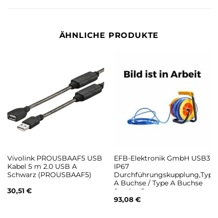
ÄHNLICHE PRODUKTE
Vivolink PROUSBAAF5 USB
EFB-Elektronik GmbH USB3.0
Kabel 5 m 2.0 USB A
IP67
Schwarz (PROUSBAAF5)
Durchführungskupplung,Type
A Buchse / Type A Buchse
30,51
€
Service Port
(IP67DFKUSBFLHS)
93,08
€