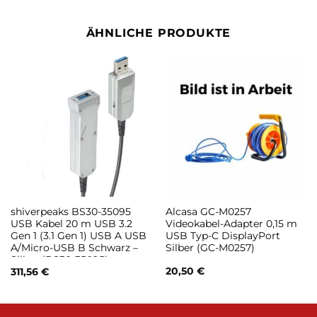
ÄHNLICHE PRODUKTE
shiverpeaks BS30-35095
Alcasa GC-M0257
USB Kabel 20 m USB 3.2
Videokabel-Adapter 0,15 m
Gen 1 (3.1 Gen 1) USB A USB
USB Typ-C DisplayPort
A/Micro-USB B Schwarz –
Silber (GC-M0257)
Silber (BS30-35095)
20,50
€
311,56
€