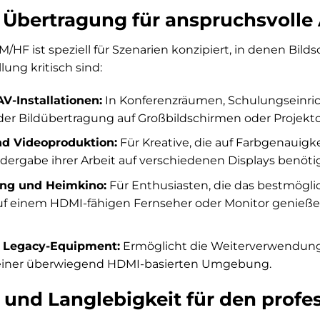
 Übertragung für anspruchsvol
HF ist speziell für Szenarien konzipiert, in denen Bilds
ung kritisch sind:
AV-Installationen:
In Konferenzräumen, Schulungseinric
 der Bildübertragung auf Großbildschirmen oder Projekto
nd Videoproduktion:
Für Kreative, die auf Farbgenauigk
edergabe ihrer Arbeit auf verschiedenen Displays benöti
ng und Heimkino:
Für Enthusiasten, die das bestmöglic
auf einem HDMI-fähigen Fernseher oder Monitor genieß
n Legacy-Equipment:
Ermöglicht die Weiterverwendung
n einer überwiegend HDMI-basierten Umgebung.
 und Langlebigkeit für den profes