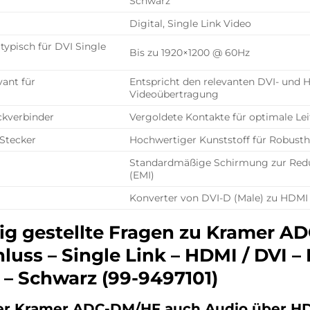
Schwarz
Digital, Single Link Video
typisch für DVI Single
Bis zu 1920×1200 @ 60Hz
vant für
Entspricht den relevanten DVI- und H
Videoübertragung
ckverbinder
Vergoldete Kontakte für optimale Lei
Stecker
Hochwertiger Kunststoff für Robusth
Standardmäßige Schirmung zur Redu
(EMI)
Konverter von DVI-D (Male) zu HDMI
ig gestellte Fragen zu Kramer A
uss – Single Link – HDMI / DVI – 
 – Schwarz (99-9497101)
der Kramer ADC-DM/HF auch Audio über H