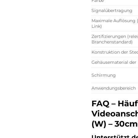
Farbe
Signalübertragung
Maximale Auflösung (
Link)
Zertifizierungen (rele
Branchenstandard)
Konstruktion der Ste
Gehäusematerial der 
Schirmung
Anwendungsbereich
FAQ – Häuf
Videoanschl
(W) – 30cm
Unterstützt 