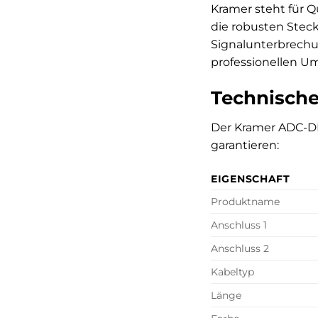
Kramer steht für 
die robusten Steck
Signalunterbrechun
professionellen Um
Technische
Der Kramer ADC-DM
garantieren:
EIGENSCHAFT
Produktname
Anschluss 1
Anschluss 2
Kabeltyp
Länge