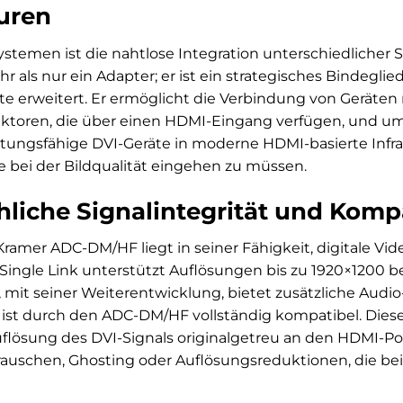
turen
temen ist die nahtlose Integration unterschiedlicher 
als nur ein Adapter; er ist ein strategisches Bindeglied
e erweitert. Er ermöglicht die Verbindung von Geräten 
ektoren, die über einen HDMI-Eingang verfügen, und umgek
istungsfähige DVI-Geräte in moderne HDMI-basierte Infr
bei der Bildqualität eingehen zu müssen.
liche Signalintegrität und Kompa
ramer ADC-DM/HF liegt in seiner Fähigkeit, digitale Vi
Single Link unterstützt Auflösungen bis zu 1920×1200 be
, mit seiner Weiterentwicklung, bietet zusätzliche Audi
st durch den ADC-DM/HF vollständig kompatibel. Dieser A
flösung des DVI-Signals originalgetreu an den HDMI-Po
rauschen, Ghosting oder Auflösungsreduktionen, die be