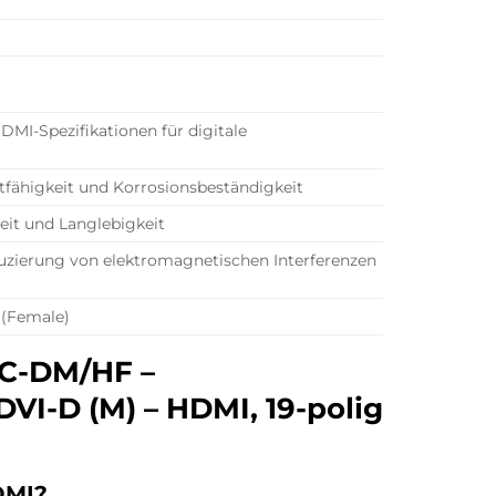
DMI-Spezifikationen für digitale
tfähigkeit und Korrosionsbeständigkeit
eit und Langlebigkeit
zierung von elektromagnetischen Interferenzen
 (Female)
DC-DM/HF –
DVI-D (M) – HDMI, 19-polig
DMI?