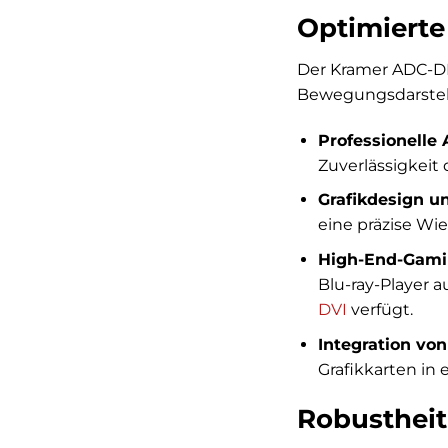
Optimierte
Der Kramer ADC-DM/
Bewegungsdarstell
Professionelle 
Zuverlässigkeit
Grafikdesign u
eine präzise Wi
High-End-Gami
Blu-ray-Player 
DVI
verfügt.
Integration vo
Grafikkarten i
Robustheit