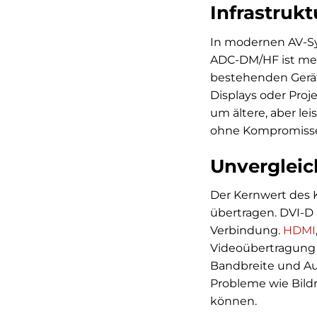
Infrastruk
In modernen AV-Sys
ADC-DM/HF ist mehr 
bestehenden Gerät
Displays oder Proj
um ältere, aber le
ohne Kompromisse 
Unvergleich
Der Kernwert des K
übertragen. DVI-D 
Verbindung.
HDMI
Videoübertragung i
Bandbreite und Au
Probleme wie Bild
können.