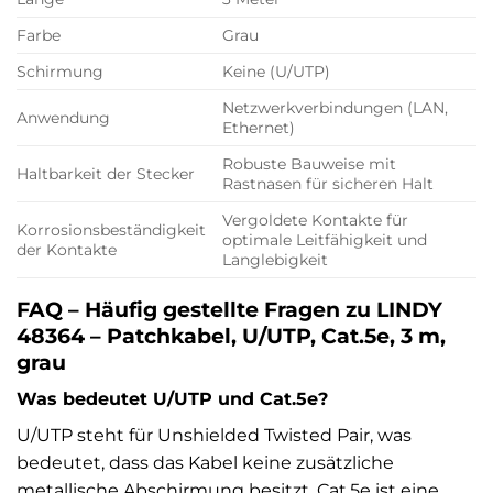
Farbe
Grau
Schirmung
Keine (U/UTP)
Netzwerkverbindungen (LAN,
Anwendung
Ethernet)
Robuste Bauweise mit
Haltbarkeit der Stecker
Rastnasen für sicheren Halt
Vergoldete Kontakte für
Korrosionsbeständigkeit
optimale Leitfähigkeit und
der Kontakte
Langlebigkeit
FAQ – Häufig gestellte Fragen zu LINDY
48364 – Patchkabel, U/UTP, Cat.5e, 3 m,
grau
Was bedeutet U/UTP und Cat.5e?
U/UTP steht für Unshielded Twisted Pair, was
bedeutet, dass das Kabel keine zusätzliche
metallische Abschirmung besitzt. Cat.5e ist eine