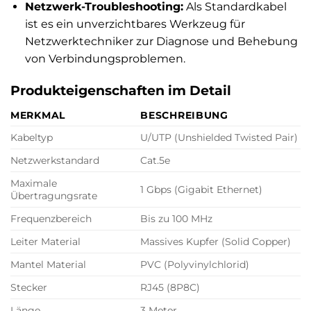
Netzwerk-Troubleshooting:
Als Standardkabel
ist es ein unverzichtbares Werkzeug für
Netzwerktechniker zur Diagnose und Behebung
von Verbindungsproblemen.
Produkteigenschaften im Detail
MERKMAL
BESCHREIBUNG
Kabeltyp
U/UTP (Unshielded Twisted Pair)
Netzwerkstandard
Cat.5e
Maximale
1 Gbps (Gigabit Ethernet)
Übertragungsrate
Frequenzbereich
Bis zu 100 MHz
Leiter Material
Massives Kupfer (Solid Copper)
Mantel Material
PVC (Polyvinylchlorid)
Stecker
RJ45 (8P8C)
Länge
3 Meter