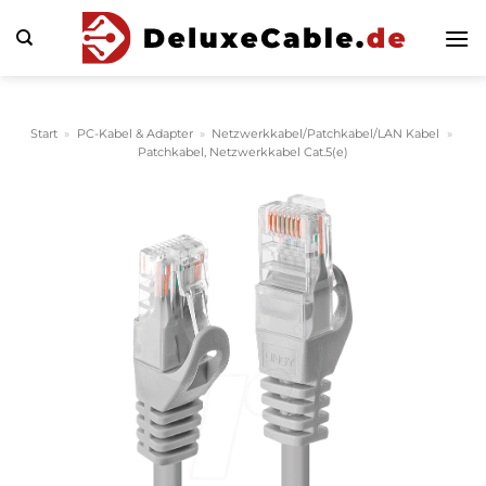
Zum
Inhalt
springen
Start
»
PC-Kabel & Adapter
»
Netzwerkkabel/Patchkabel/LAN Kabel
»
Patchkabel, Netzwerkkabel Cat.5(e)