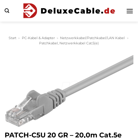
Zum
Inhalt
springen
Start
»
PC-Kabel & Adapter
»
Netzwerkkabel/Patchkabel/LAN Kabel
»
Patchkabel, Netzwerkkabel Cat.5(e)
PATCH-C5U 20 GR – 20,0m Cat.5e