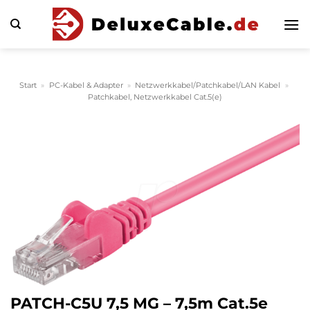
Zum
Inhalt
springen
Start
»
PC-Kabel & Adapter
»
Netzwerkkabel/Patchkabel/LAN Kabel
»
Patchkabel, Netzwerkkabel Cat.5(e)
PATCH-C5U 7,5 MG – 7,5m Cat.5e