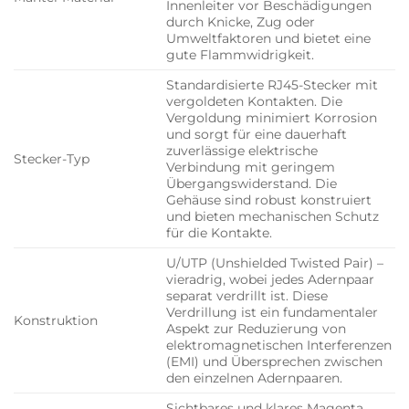
Innenleiter vor Beschädigungen
durch Knicke, Zug oder
Umweltfaktoren und bietet eine
gute Flammwidrigkeit.
Standardisierte RJ45-Stecker mit
vergoldeten Kontakten. Die
Vergoldung minimiert Korrosion
und sorgt für eine dauerhaft
zuverlässige elektrische
Stecker-Typ
Verbindung mit geringem
Übergangswiderstand. Die
Gehäuse sind robust konstruiert
und bieten mechanischen Schutz
für die Kontakte.
U/UTP (Unshielded Twisted Pair) –
vieradrig, wobei jedes Adernpaar
separat verdrillt ist. Diese
Verdrillung ist ein fundamentaler
Konstruktion
Aspekt zur Reduzierung von
elektromagnetischen Interferenzen
(EMI) und Übersprechen zwischen
den einzelnen Adernpaaren.
Sichtbares und klares Magenta.