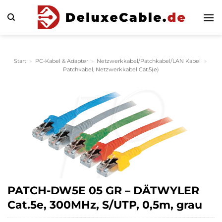
Zum
Inhalt
springen
Start
»
PC-Kabel & Adapter
»
Netzwerkkabel/Patchkabel/LAN Kabel
»
Patchkabel, Netzwerkkabel Cat.5(e)
PATCH-DW5E 05 GR – DÄTWYLER
Cat.5e, 300MHz, S/UTP, 0,5m, grau