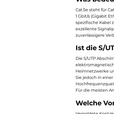
Cat.5e steht für C
1 Gbit/s (Gigabit 
spezifische Kabel 
exzellente Signalq
zuverlässigere Ve
Ist die S/
Die S/UTP Abschir
elektromagnetisch
Heimnetzwerke und
Sie jedoch in ein
Hochfrequenzquell
Für die meisten A
Welche Vor
Vergoldete Kontak