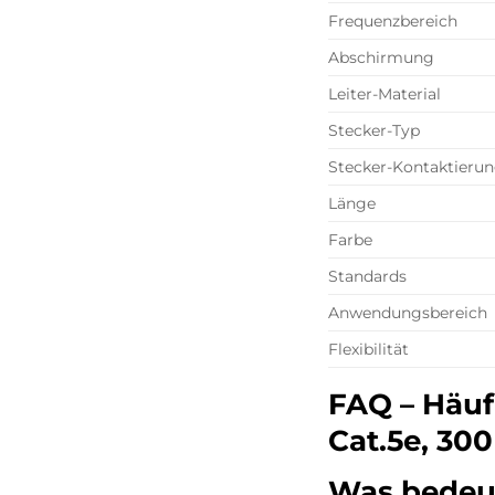
Frequenzbereich
Abschirmung
Leiter-Material
Stecker-Typ
Stecker-Kontaktieru
Länge
Farbe
Standards
Anwendungsbereich
Flexibilität
FAQ – Häuf
Cat.5e, 30
Was bedeut