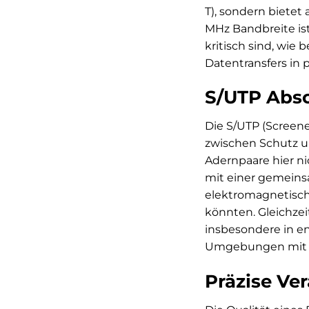
T), sondern biete
MHz Bandbreite is
kritisch sind, wie 
Datentransfers in
S/UTP Absc
Die S/UTP (Screen
zwischen Schutz un
Adernpaare hier ni
mit einer gemeins
elektromagnetisch
könnten. Gleichzei
insbesondere in en
Umgebungen mit vi
Präzise Ve