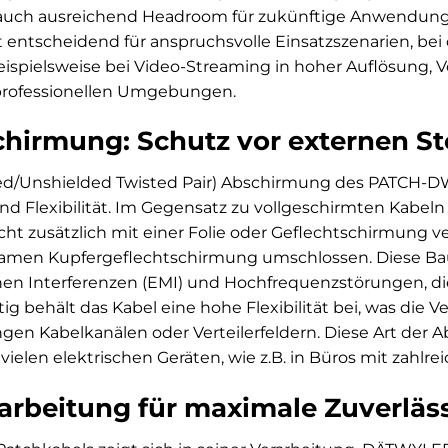
t auch ausreichend Headroom für zukünftige Anwendu
t entscheidend für anspruchsvolle Einsatzszenarien, b
beispielsweise bei Video-Streaming in hoher Auflösung, V
 professionellen Umgebungen.
hirmung: Schutz vor externen St
ed/Unshielded Twisted Pair) Abschirmung des PATCH-DW5
d Flexibilität. Im Gegensatz zu vollgeschirmten Kabeln 
cht zusätzlich mit einer Folie oder Geflechtschirmung v
amen Kupfergeflechtschirmung umschlossen. Diese Bauw
en Interferenzen (EMI) und Hochfrequenzstörungen, die 
tig behält das Kabel eine hohe Flexibilität bei, was die
gen Kabelkanälen oder Verteilerfeldern. Diese Art der A
elen elektrischen Geräten, wie z.B. in Büros mit zahl
rarbeitung für maximale Zuverläss