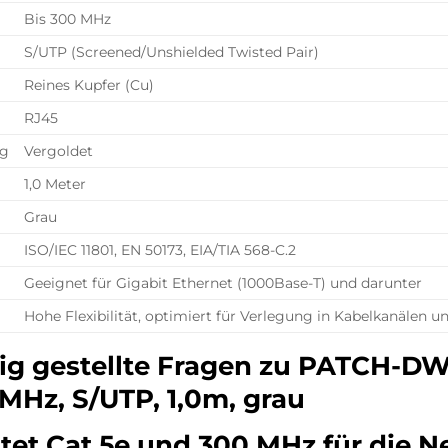
Bis 300 MHz
S/UTP (Screened/Unshielded Twisted Pair)
Reines Kupfer (Cu)
RJ45
ng
Vergoldet
1,0 Meter
Grau
ISO/IEC 11801, EN 50173, EIA/TIA 568-C.2
Geeignet für Gigabit Ethernet (1000Base-T) und darunter
Hohe Flexibilität, optimiert für Verlegung in Kabelkanälen u
ig gestellte Fragen zu PATCH-D
0MHz, S/UTP, 1,0m, grau
et Cat.5e und 300 MHz für die N