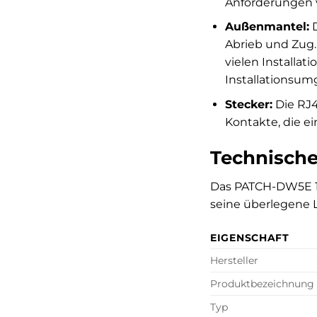
Anforderungen vo
Außenmantel:
D
Abrieb und Zug.
vielen Installat
Installationsum
Stecker:
Die RJ4
Kontakte, die ei
Technische
Das PATCH-DW5E 1 
seine überlegene L
EIGENSCHAFT
Hersteller
Produktbezeichnung
Typ