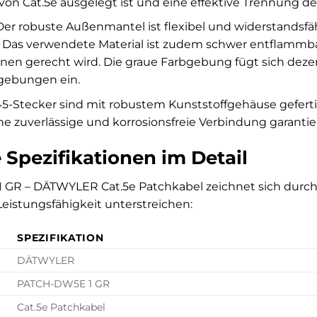
n Cat.5e ausgelegt ist und eine effektive Trennung der 
er robuste Außenmantel ist flexibel und widerstands
 Das verwendete Material ist zudem schwer entflammba
ionen gerecht wird. Die graue Farbgebung fügt sich deze
gebungen ein.
5-Stecker sind mit robustem Kunststoffgehäuse gefert
ne zuverlässige und korrosionsfreie Verbindung garantie
 Spezifikationen im Detail
GR – DÄTWYLER Cat.5e Patchkabel zeichnet sich durch fo
eistungsfähigkeit unterstreichen:
SPEZIFIKATION
DÄTWYLER
PATCH-DW5E 1 GR
Cat.5e Patchkabel