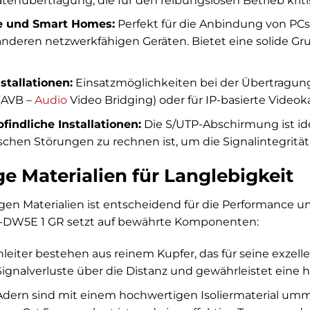
tenübertragung, die für den reibungslosen Betrieb kritis
 und Smart Homes:
Perfekt für die Anbindung von PCs,
deren netzwerkfähigen Geräten. Bietet eine solide Gru
stallationen:
Einsatzmöglichkeiten bei der Übertragung
(AVB –
Audio
Video Bridging) oder für IP-basierte Vid
indliche Installationen:
Die S/UTP-Abschirmung ist id
chen Störungen zu rechnen ist, um die Signalintegrität
e Materialien für Langlebigkeit
igen Materialien ist entscheidend für die Performance 
W5E 1 GR setzt auf bewährte Komponenten:
leiter bestehen aus reinem Kupfer, das für seine exzellen
ignalverluste über die Distanz und gewährleistet eine h
dern sind mit einem hochwertigen Isoliermaterial umman