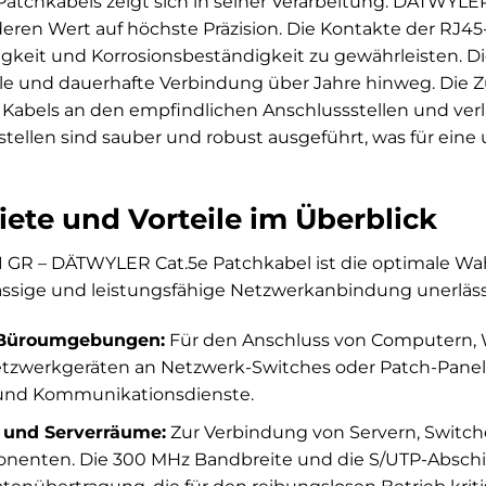
 Patchkabels zeigt sich in seiner Verarbeitung. DÄTWYLE
ren Wert auf höchste Präzision. Die Kontakte der RJ45-
ähigkeit und Korrosionsbeständigkeit zu gewährleisten.
bile und dauerhafte Verbindung über Jahre hinweg. Die
 Kabels an den empfindlichen Anschlussstellen und ver
ötstellen sind sauber und robust ausgeführt, was für ei
iete und Vorteile im Überblick
GR – DÄTWYLER Cat.5e Patchkabel ist die optimale Wah
ssige und leistungsfähige Netzwerkanbindung unerlässli
e Büroumgebungen:
Für den Anschluss von Computern, W
zwerkgeräten an Netzwerk-Switches oder Patch-Panels. B
 und Kommunikationsdienste.
 und Serverräume:
Zur Verbindung von Servern, Switch
enten. Die 300 MHz Bandbreite und die S/UTP-Abschir