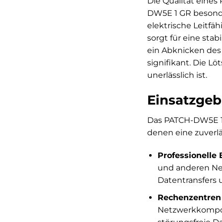
Die Qualität eines
DW5E 1 GR besonde
elektrische Leitf
sorgt für eine sta
ein Abknicken des
signifikant. Die L
unerlässlich ist.
Einsatzgeb
Das PATCH-DW5E 1 
denen eine zuverlä
Professionell
und anderen Net
Datentransfers
Rechenzentren
Netzwerkkompon