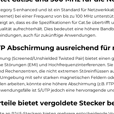
ategory 5 enhanced und ist ein Standard für Netzwerkka
Ethernet) bei einer Frequenz von bis zu 100 MHz unterstü
zeigt an, dass es die Spezifikationen für Cat.5e übertrif
ualität aufrechterhält. Dies bedeutet eine höhere Ban
rbindungen, auch für zukünftige Anwendungen.
UTP Abschirmung ausreichend fü
mung (Screened/Unshielded Twisted Pair) bietet einen
e Störungen (EMI) und Hochfrequenzinterferenzen. Sie
 Rechenzentren, die nicht extremen Störeinflüssen au
er Umgebung mit sehr starken magnetischen Feldern ode
en arbeiten, könnte eine höhere Abschirmung (z.B. FTP
nwendungsfälle ist S/UTP jedoch eine hervorragende und
teile bietet vergoldete Stecker 
te an RJ45-Steckern bieten mehrere entscheidende Vorte