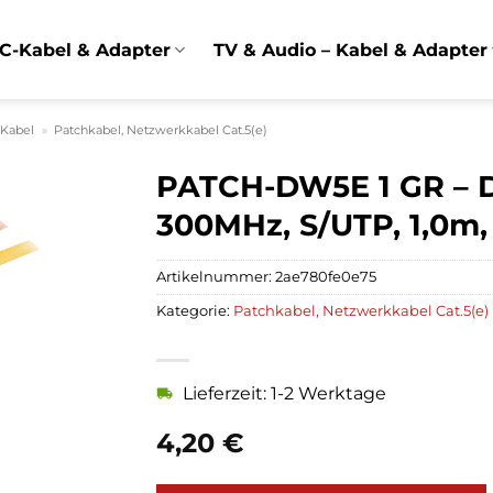
C-Kabel & Adapter
TV & Audio – Kabel & Adapter
 Kabel
»
Patchkabel, Netzwerkkabel Cat.5(e)
PATCH-DW5E 1 GR – 
300MHz, S/UTP, 1,0m,
Artikelnummer:
2ae780fe0e75
Kategorie:
Patchkabel, Netzwerkkabel Cat.5(e)
Lieferzeit: 1-2 Werktage
4,20
€