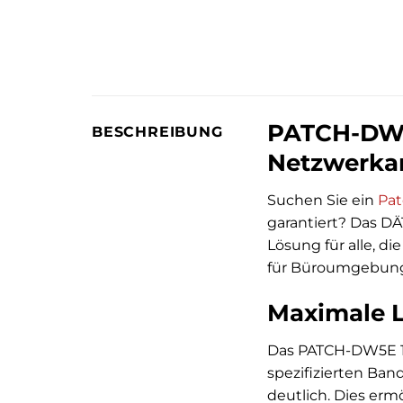
PATCH-DW5E
BESCHREIBUNG
Netzwerka
Suchen Sie ein
Pat
garantiert? Das DÄ
Lösung für alle, di
für Büroumgebunge
Maximale L
Das PATCH-DW5E 1 
spezifizierten Ban
deutlich. Dies erm