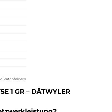
nd Patchfeldern
W5E 1 GR – DÄTWYLER
etzwerkleistung?