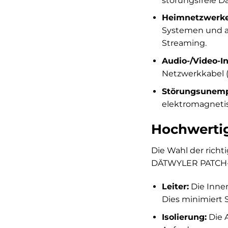
störungsfreie Da
Heimnetzwerke
Systemen und an
Streaming.
Audio-/Video-In
Netzwerkkabel 
Störungsunempf
elektromagnetis
Hochwertig
Die Wahl der richt
DÄTWYLER PATCH-D
Leiter:
Die Innen
Dies minimiert S
Isolierung:
Die A