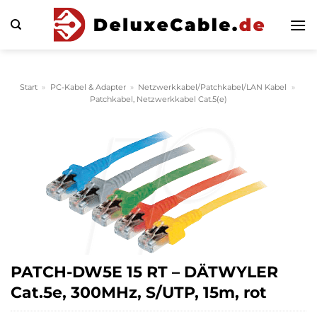
Zum
Inhalt
springen
Start
»
PC-Kabel & Adapter
»
Netzwerkkabel/Patchkabel/LAN Kabel
»
Patchkabel, Netzwerkkabel Cat.5(e)
PATCH-DW5E 15 RT – DÄTWYLER
Cat.5e, 300MHz, S/UTP, 15m, rot