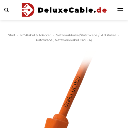
Zum
Inhalt
springen
Start
»
PC-Kabel & Adapter
»
Netzwerkkabel/Patchkabel/LAN Kabel
»
Patchkabel, Netzwerkkabel Cat.6(A)