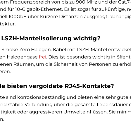
einem Frequenzbereich von bis zu 900 MHz und der Cat.7-
nd für 10-Gigabit-Ethernet. Es ist sogar für zukünftige
ell 100GbE über kürzere Distanzen ausgelegt, abhängi
tektur.
 LSZH-Mantelisolierung wichtig?
w Smoke Zero Halogen. Kabel mit LSZH-Mantel entwickel
igen Halogengase
frei
. Dies ist besonders wichtig in öff
enen Räumen, um die Sicherheit von Personen zu erhö
eren.
le bieten vergoldete RJ45-Kontakte?
e sind korrosionsbeständig und bieten eine sehr gute el
 und stabile Verbindung über die gesamte Lebensdauer
htigkeit oder aggressiveren Umwelteinflüssen. Sie min
n.