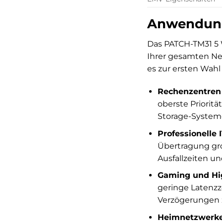
Anwendungs
Das PATCH-TM31 5 WS
Ihrer gesamten Net
es zur ersten Wahl
Rechenzentren
oberste Prioritä
Storage-Systeme
Professionelle I
Übertragung gro
Ausfallzeiten un
Gaming und Hi
geringe Latenzz
Verzögerungen 
Heimnetzwerke