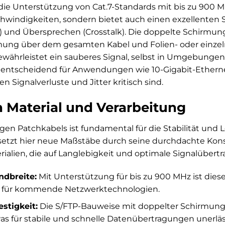
ie Unterstützung von Cat.7-Standards mit bis zu 900 M
windigkeiten, sondern bietet auch einen exzellenten 
) und Übersprechen (Crosstalk). Die doppelte Schirmung 
mung über dem gesamten Kabel und Folien- oder einzel
ewährleistet ein sauberes Signal, selbst in Umgebunge
st entscheidend für Anwendungen wie 10-Gigabit-Ethern
n Signalverluste und Jitter kritisch sind.
n Material und Verarbeitung
igen Patchkabels ist fundamental für die Stabilität und 
etzt hier neue Maßstäbe durch seine durchdachte Kon
ialien, die auf Langlebigkeit und optimale Signalübert
ndbreite:
Mit Unterstützung für bis zu 900 MHz ist dies
n für kommende Netzwerktechnologien.
stigkeit:
Die S/FTP-Bauweise mit doppelter Schirmung 
as für stabile und schnelle Datenübertragungen unerlässl