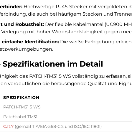
erbinder:
Hochwertige RJ45-Stecker mit vergoldeten Ko
 Verbindung, die auch bei häufigem Stecken und Trenne
ät und Robustheit:
Der flexible Kabelmantel (UC900 MHz
he Verlegung mit hoher Widerstandsfähigkeit gegen me
 einfache Identifikation:
Die weiße Farbgebung erleich
Netzwerkumgebungen.
 Spezifikationen im Detail
higkeit des PATCH-TM31 5 WS vollständig zu erfassen, s
nen verdeutlichen die herausragende Qualität und Eignu
SPEZIFIKATION
PATCH-TM31 5 WS
Patchkabel TM31
Cat.7
(gemäß TIA/EIA-568-C.2 und ISO/IEC 11801)