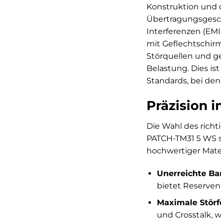
Konstruktion und d
Übertragungsgesch
Interferenzen (EMI
mit Geflechtschir
Störquellen und g
Belastung. Dies i
Standards, bei dene
Präzision i
Die Wahl des richt
PATCH-TM31 5 WS s
hochwertiger Mater
Unerreichte Ba
bietet Reserve
Maximale Störfe
und Crosstalk, w