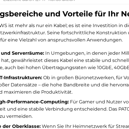
bereiche und Vorteile für Ihr N
 ist mehr als nur ein Kabel; es ist eine Investition in 
zwerkinfrastruktur. Seine fortschrittliche Konstruktio
 für eine Vielzahl von anspruchsvollen Anwendungen.
 und Serverräume:
In Umgebungen, in denen jeder Mill
t hat, gewährleistet dieses Kabel eine stabile und schne
, auch bei hohen Übertragungsraten wie 10GbE, 40GbE
T-Infrastrukturen:
Ob in großen Büronetzwerken, für Vo
ßer Datensätze – die hohe Bandbreite und die hervorra
d maximieren die Produktivität.
gh-Performance-Computing:
Für Gamer und Nutzer vo
eit und eine stabile Verbindung entscheidend. Das PATC
zu vermeiden.
 der Oberklasse:
Wenn Sie Ihr Heimnetzwerk für Strea