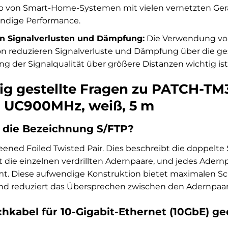
b von Smart-Home-Systemen mit vielen vernetzten Gerä
endige Performance.
n Signalverlusten und Dämpfung:
Die Verwendung von
n reduzieren Signalverluste und Dämpfung über die ges
g der Signalqualität über größere Distanzen wichtig ist
ig gestellte Fragen zu PATCH-TM
P UC900MHz, weiß, 5 m
 die Bezeichnung S/FTP?
reened Foiled Twisted Pair. Dies beschreibt die doppelte
die einzelnen verdrillten Adernpaare, und jedes Adernpaa
rmt. Diese aufwendige Konstruktion bietet maximalen S
nd reduziert das Übersprechen zwischen den Adernpaar
chkabel für 10-Gigabit-Ethernet (10GbE) g