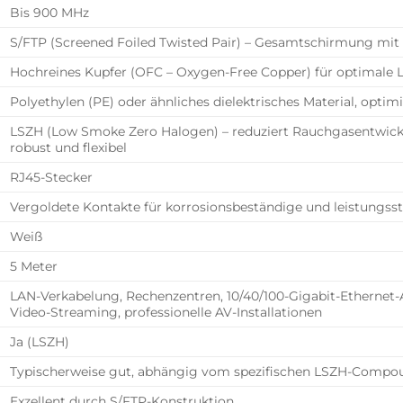
Bis 900 MHz
S/FTP (Screened Foiled Twisted Pair) – Gesamtschirmung mit
Hochreines Kupfer (OFC – Oxygen-Free Copper) für optimale 
Polyethylen (PE) oder ähnliches dielektrisches Material, opti
LSZH (Low Smoke Zero Halogen) – reduziert Rauchgasentwickl
robust und flexibel
RJ45-Stecker
Vergoldete Kontakte für korrosionsbeständige und leistungss
Weiß
5 Meter
LAN-Verkabelung, Rechenzentren, 10/40/100-Gigabit-Etherne
Video-Streaming, professionelle AV-Installationen
Ja (LSZH)
Typischerweise gut, abhängig vom spezifischen LSZH-Compo
Exzellent durch S/FTP-Konstruktion