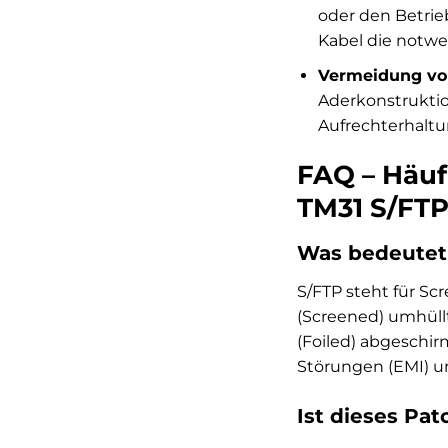
oder den Betrie
Kabel die notw
Vermeidung vo
Aderkonstruktio
Aufrechterhaltun
FAQ – Häuf
TM31 S/FT
Was bedeutet
S/FTP steht für Sc
(Screened) umhüllt 
(Foiled) abgeschi
Störungen (EMI) u
Ist dieses Pat