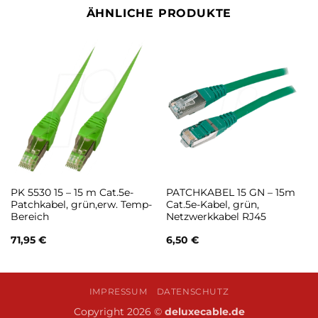
ÄHNLICHE PRODUKTE
PK 5530 15 – 15 m Cat.5e-
PATCHKABEL 15 GN – 15m
Patchkabel, grün,erw. Temp-
Cat.5e-Kabel, grün,
Bereich
Netzwerkkabel RJ45
71,95
€
6,50
€
IMPRESSUM
DATENSCHUTZ
Copyright 2026 ©
deluxecable.de