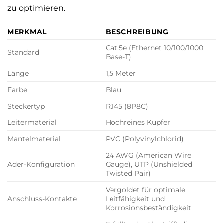
zu optimieren.
MERKMAL
BESCHREIBUNG
Cat.5e (Ethernet 10/100/1000
Standard
Base-T)
Länge
1,5 Meter
Farbe
Blau
Steckertyp
RJ45 (8P8C)
Leitermaterial
Hochreines Kupfer
Mantelmaterial
PVC (Polyvinylchlorid)
24 AWG (American Wire
Ader-Konfiguration
Gauge), UTP (Unshielded
Twisted Pair)
Vergoldet für optimale
Anschluss-Kontakte
Leitfähigkeit und
Korrosionsbeständigkeit