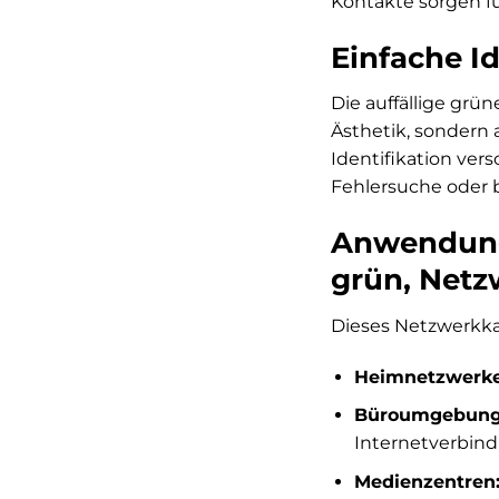
Kontakte sorgen fü
Einfache I
Die auffällige grü
Ästhetik, sondern 
Identifikation ver
Fehlersuche oder 
Anwendung
grün, Netz
Dieses Netzwerkkab
Heimnetzwerke
Büroumgebung
Internetverbin
Medienzentren