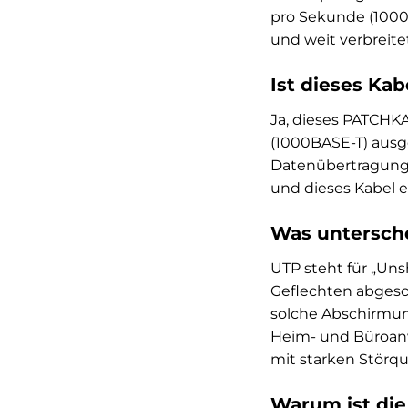
pro Sekunde (1000
und weit verbreit
Ist dieses Kab
Ja, dieses PATCHKA
(1000BASE-T) ausge
Datenübertragungsr
und dieses Kabel er
Was untersch
UTP steht für „Uns
Geflechten abgesch
solche Abschirmung
Heim- und Büroanw
mit starken Störq
Warum ist die