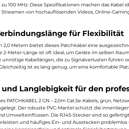
 zu 100 MHz. Diese Spezifikationen machen das Kabel id
t, Streamen von hochauflösenden Videos, Online-Gami
erbindungslänge für Flexibilität
n 2,0 Metern bietet dieses Patchkabel eine ausgezeichn
Die 2-Meter-Länge ist oft ideal, um Geräte im selben Ra
 unnötige Kabellängen, die zu Signalverlusten führen o
leichzeitig ist es lang genug, um eine komfortable Pl
 und Langlebigkeit für den profes
es PATCHKABEL 2 GN – 2,0m Cat.5e-Kabels, grün, Netzwe
usgelegt. Der robuste PVC-Mantel schützt die innenlie
Umwelteinflüssen. Die RJ45-Stecker sind so gefertigt, 
leisten und häufiges Ein- und Ausstecken problemlos 