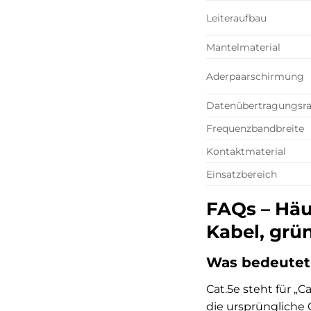
Leiteraufbau
Mantelmaterial
Aderpaarschirmung
Datenübertragungsra
Frequenzbandbreite
Kontaktmaterial
Einsatzbereich
FAQs – Häu
Kabel, grü
Was bedeutet
Cat.5e steht für „
die ursprüngliche 