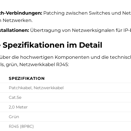
ch-Verbindungen:
Patching zwischen Switches und Netz
n Netzwerken.
tallationen:
Übertragung von Netzwerksignalen für IP-
 Spezifikationen im Detail
r über die hochwertigen Komponenten und die technis
ls, grün, Netzwerkkabel RJ45:
SPEZIFIKATION
Patchkabel, Netzwerkkabel
Cat.5e
2,0 Meter
Grün
RJ45 (8P8C)