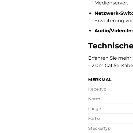
Medienserver.
Netzwerk-Swit
Erweiterung vo
Audio/Video-Ins
Technische
Erfahren Sie meh
– 2,0m Cat.5e-Kabe
MERKMAL
Kabeltyp
Norm
Länge
Farbe
Steckertyp