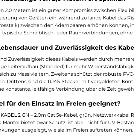
n 2,0 Metern ist ein guter Kompromiss zwischen Flexibili
zierung von Geräten ein, während zu lange Kabel das Ri
rosstalk) zwischen den Adernpaaren erhöhen können, in
für typische Schreibtisch- oder Raumverbindungen, ohn
Lebensdauer und Zuverlässigkeit des Kabe
d Zuverlässigkeit dieses Kabels werden durch mehrere 
tige Leiteraufbau (Stranded) für mehr Widerstandsfähig
ch zu Massivleitern. Zweitens schützt der robuste PVC-
. Drittens sind die RJ45-Stecker mit vergoldeten Konta
e konstante, leitfähige Verbindung über die Zeit gewähr
el für den Einsatz im Freien geeignet?
KABEL 2 GN – 2,0m Cat.5e-Kabel, grün, Netzwerkkabel RJ
C-Mantel bietet zwar Schutz, ist aber nicht für UV-Best
ungen ausgelegt, wie sie im Freien auftreten können