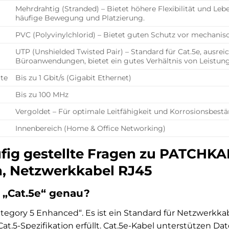
Mehrdrahtig (Stranded) – Bietet höhere Flexibilität und Lebe
häufige Bewegung und Platzierung.
PVC (Polyvinylchlorid) – Bietet guten Schutz vor mechani
UTP (Unshielded Twisted Pair) – Standard für Cat.5e, ausre
Büroanwendungen, bietet ein gutes Verhältnis von Leistung
te
Bis zu 1 Gbit/s (Gigabit Ethernet)
Bis zu 100 MHz
Vergoldet – Für optimale Leitfähigkeit und Korrosionsbestä
Innenbereich (Home & Office Networking)
fig gestellte Fragen zu PATCHKAB
n, Netzwerkkabel RJ45
 „Cat.5e“ genau?
Category 5 Enhanced“. Es ist ein Standard für Netzwerkk
Cat.5-Spezifikation erfüllt. Cat.5e-Kabel unterstützen D