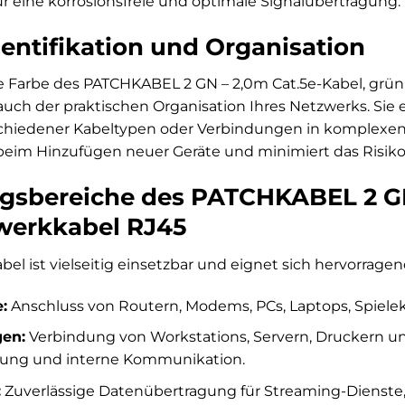
r eine korrosionsfreie und optimale Signalübertragung.
dentifikation und Organisation
ne Farbe des PATCHKABEL 2 GN – 2,0m Cat.5e-Kabel, grün
auch der praktischen Organisation Ihres Netzwerks. Sie 
schiedener Kabeltypen oder Verbindungen in komplexen S
beim Hinzufügen neuer Geräte und minimiert das Risiko
sbereiche des PATCHKABEL 2 GN 
werkkabel RJ45
el ist vielseitig einsetzbar und eignet sich hervorragend
:
Anschluss von Routern, Modems, PCs, Laptops, Spiel
en:
Verbindung von Workstations, Servern, Druckern und
dung und interne Kommunikation.
:
Zuverlässige Datenübertragung für Streaming-Dienste,