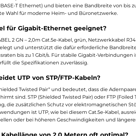
BASE-T Ethernet) und bieten eine Bandbreite von bis zu
ete Wahl für moderne Heim- und Büronetzwerke.
el für Gigabit-Ethernet geeignet?
BEL 2 GN – 2,0m Cat.5e-Kabel, grün, Netzwerkkabel RJ45 
legt und unterstützt die dafür erforderliche Bandbreit
aten bis zu 1 Gbit/s. Für stabile Gigabit-Verbindungen i
füllt die Spezifikationen zuverlässig.
eidet UTP von STP/FTP-Kabeln?
hielded Twisted Pair“ und bedeutet, dass die Adernpaare
irmt sind. STP (Shielded Twisted Pair) oder FTP (Foiled 
, die zusätzlichen Schutz vor elektromagnetischen Stö
endungen ist UTP, wie bei diesem Cat.5e-Kabel, ausr
uellen oder bei höheren Geschwindigkeiten und länger
 Kabellänge von 2,0 Metern oft optimal?