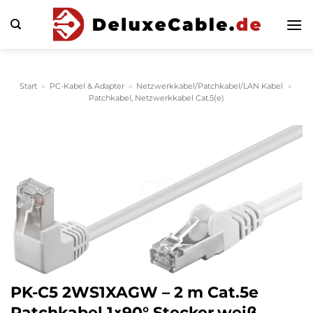
Zum
Inhalt
springen
Start
»
PC-Kabel & Adapter
»
Netzwerkkabel/Patchkabel/LAN Kabel
»
Patchkabel, Netzwerkkabel Cat.5(e)
PK-C5 2WS1XAGW – 2 m Cat.5e
Patchkabel,1×90° Stecker,weiß