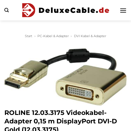
Zum
Inhalt
springen
Start
»
PC-Kabel & Adapter
»
DVI Kabel & Adapter
ROLINE 12.03.3175 Videokabel-
Adapter 0,15 m DisplayPort DVI-D
Gold (12.03.3175)