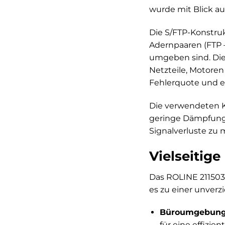
wurde mit Blick au
Die S/FTP-Konstruk
Adernpaaren (FTP –
umgeben sind. Die
Netzteile, Motoren
Fehlerquote und ei
Die verwendeten Ku
geringe Dämpfungs
Signalverluste zu 
Vielseitig
Das ROLINE 2115031
es zu einer unver
Büroumgebung
für eine effizi