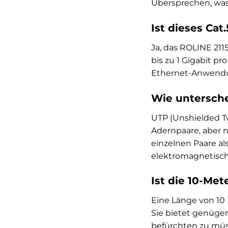
Übersprechen, was 
Ist dieses Ca
Ja, das ROLINE 211
bis zu 1 Gigabit pr
Ethernet-Anwendu
Wie untersche
UTP (Unshielded Tw
Adernpaare, aber n
einzelnen Paare al
elektromagnetisch
Ist die 10-Me
Eine Länge von 10
Sie bietet genügen
befürchten zu müs