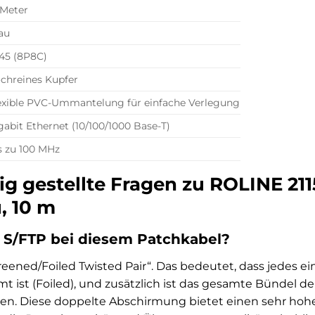
 Meter
au
45 (8P8C)
chreines Kupfer
exible PVC-Ummantelung für einfache Verlegung
gabit Ethernet (10/100/1000 Base-T)
s zu 100 MHz
ig gestellte Fragen zu ROLINE 211
, 10 m
 S/FTP bei diesem Patchkabel?
creened/Foiled Twisted Pair“. Das bedeutet, dass jedes e
rmt ist (Foiled), und zusätzlich ist das gesamte Bündel
n. Diese doppelte Abschirmung bietet einen sehr hohe