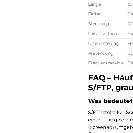
Länge
10
Farbe
Gr
Steckertyp
RJ
Leiter-Material
Ho
Ummantelung
Fl
Anwendung
Gi
Frequenzbereich
Bi
FAQ – Häuf
S/FTP, grau
Was bedeutet
S/FTP steht für „S
einer Folie geschi
(Screened) umgebe