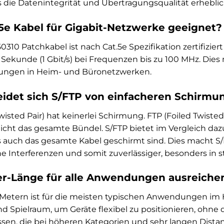
die Datenintegrität und Übertragungsqualität erheblic
t.5e Kabel für Gigabit-Netzwerke geeignet?
50310 Patchkabel ist nach Cat.5e Spezifikation zertifizi
o Sekunde (1 Gbit/s) bei Frequenzen bis zu 100 MHz. Dies 
ngen in Heim- und Büronetzwerken.
idet sich S/FTP von einfacheren Schirmu
isted Pair) hat keinerlei Schirmung. FTP (Foiled Twisted
icht das gesamte Bündel. S/FTP bietet im Vergleich daz
s auch das gesamte Kabel geschirmt sind. Dies macht S
e Interferenzen und somit zuverlässiger, besonders i
ter-Länge für alle Anwendungen ausreiche
 Metern ist für die meisten typischen Anwendungen im
d Spielraum, um Geräte flexibel zu positionieren, ohne d
sen, die bei höheren Kategorien und sehr langen Dista