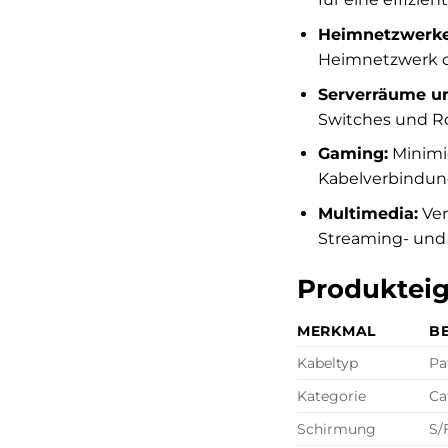
Heimnetzwerke
Heimnetzwerk o
Serverräume u
Switches und Rou
Gaming:
Minimie
Kabelverbindun
Multimedia:
Ver
Streaming- und
Produkteig
MERKMAL
B
Kabeltyp
Pa
Kategorie
Ca
Schirmung
S/