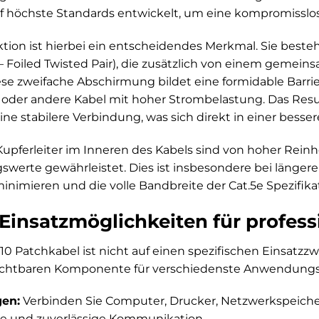
f höchste Standards entwickelt, um eine kompromisslos
tion ist hierbei ein entscheidendes Merkmal. Sie besteh
 Foiled Twisted Pair), die zusätzlich von einem gemein
se zweifache Abschirmung bildet eine formidable Barri
 oder andere Kabel mit hoher Strombelastung. Das Result
ne stabilere Verbindung, was sich direkt in einer besse
pferleiter im Inneren des Kabels sind von hoher Reinhe
werte gewährleistet. Dies ist insbesondere bei läng
minimieren und die volle Bandbreite der Cat.5e Spezifik
e Einsatzmöglichkeiten für profes
0 Patchkabel ist nicht auf einen spezifischen Einsatzzw
zichtbaren Komponente für verschiedenste Anwendungs
en:
Verbinden Sie Computer, Drucker, Netzwerkspeicher
ente und zuverlässige Kommunikation.