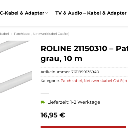
C-Kabel & Adapter
TV & Audio – Kabel & Adapter
 Kabel
»
Patchkabel, Netzwerkkabel Cat.5(e)
ROLINE 21150310 – Pa
grau, 10 m
Artikelnummer:
7611990136940
Kategorie:
Patchkabel, Netzwerkkabel Cat.5(e)
Lieferzeit: 1-2 Werktage
16,95
€