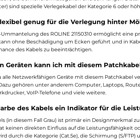
er) sind spezielle Verlegekabel der Kategorie 6 oder hö
 flexibel genug für die Verlegung hinter M
PVC-Ummantelung des ROLINE 21150310 ermöglicht eine p
e kann ohne Beschädigung um Ecken geführt und in Kabe
mance des Kabels zu beeinträchtigen.
n Geräten kann ich mit diesem Patchkabe
 alle Netzwerkfähigen Geräte mit diesem Patchkabel ve
Dazu gehören unter anderem Computer, Laptops, Router
kdrucker, VoIP-Telefone und viele weitere.
Farbe des Kabels ein Indikator für die Leis
ls (in diesem Fall Grau) ist primär ein Designmerkmal 
at keinen direkten Einfluss auf die Leistungsfähigkeit o
rd durch die Kategorie (Cat.5e), die Schirmung (S/FTP) 