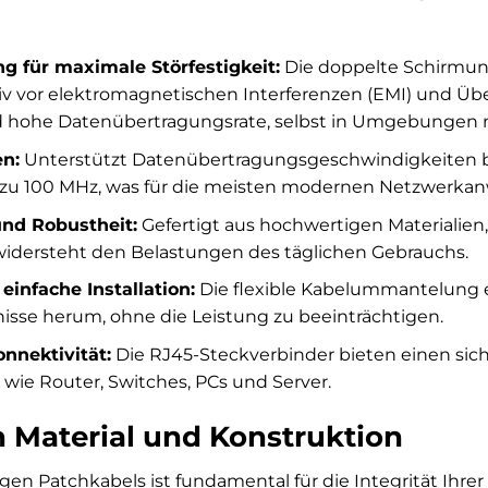
g für maximale Störfestigkeit:
Die doppelte Schirmung
tiv vor elektromagnetischen Interferenzen (EMI) und Übe
 hohe Datenübertragungsrate, selbst in Umgebungen mi
n:
Unterstützt Datenübertragungsgeschwindigkeiten bis 
zu 100 MHz, was für die meisten modernen Netzwerkanw
und Robustheit:
Gefertigt aus hochwertigen Materialien, 
idersteht den Belastungen des täglichen Gebrauchs.
 einfache Installation:
Die flexible Kabelummantelung e
sse herum, ohne die Leistung zu beeinträchtigen.
nnektivität:
Die RJ45-Steckverbinder bieten einen sich
wie Router, Switches, PCs und Server.
n Material und Konstruktion
igen Patchkabels ist fundamental für die Integrität Ihr