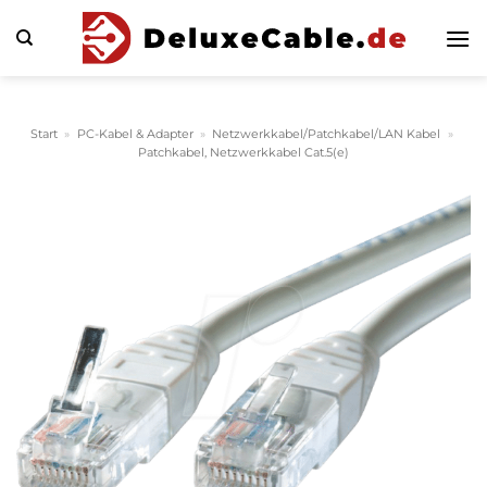
Zum
Inhalt
springen
Start
»
PC-Kabel & Adapter
»
Netzwerkkabel/Patchkabel/LAN Kabel
»
Patchkabel, Netzwerkkabel Cat.5(e)