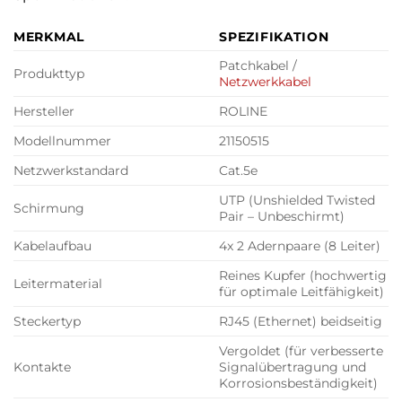
MERKMAL
SPEZIFIKATION
Patchkabel /
Produkttyp
Netzwerkkabel
Hersteller
ROLINE
Modellnummer
21150515
Netzwerkstandard
Cat.5e
UTP (Unshielded Twisted
Schirmung
Pair – Unbeschirmt)
Kabelaufbau
4x 2 Adernpaare (8 Leiter)
Reines Kupfer (hochwertig
Leitermaterial
für optimale Leitfähigkeit)
Steckertyp
RJ45 (Ethernet) beidseitig
Vergoldet (für verbesserte
Kontakte
Signalübertragung und
Korrosionsbeständigkeit)