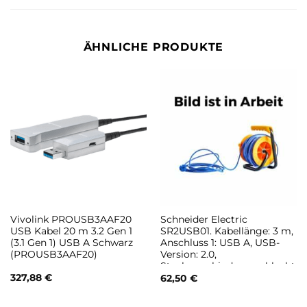
ÄHNLICHE PRODUKTE
Vivolink PROUSB3AAF20
Schneider Electric
USB Kabel 20 m 3.2 Gen 1
SR2USB01. Kabellänge: 3 m,
(3.1 Gen 1) USB A Schwarz
Anschluss 1: USB A, USB-
(PROUSB3AAF20)
Version: 2.0,
Steckerverbindergeschlecht:
327,88
€
Männlich/Weiblich,
62,50
€
Produktfarbe: Schwarz, Grau
(SR2USB01)