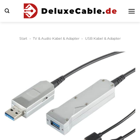
Zum
Inhalt
springen
Start
»
TV & Audio Kabel & Adapter
»
USB Kabel & Adapter