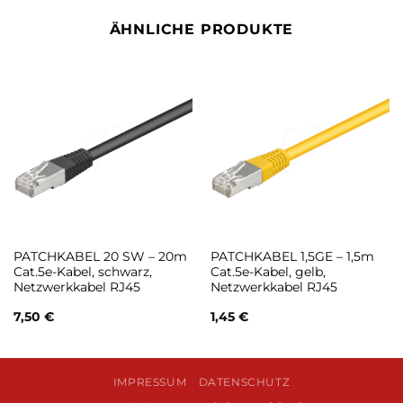
ÄHNLICHE PRODUKTE
PATCHKABEL 20 SW – 20m
PATCHKABEL 1,5GE – 1,5m
Cat.5e-Kabel, schwarz,
Cat.5e-Kabel, gelb,
Netzwerkkabel RJ45
Netzwerkkabel RJ45
7,50
€
1,45
€
IMPRESSUM
DATENSCHUTZ