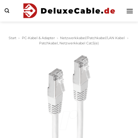
Zum
Inhalt
springen
Start
»
PC-Kabel & Adapter
»
Netzwerkkabel/Patchkabel/LAN Kabel
»
Patchkabel, Netzwerkkabel Cat.5(e)