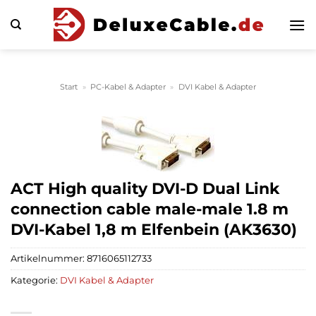
Zum
Inhalt
springen
Start
»
PC-Kabel & Adapter
»
DVI Kabel & Adapter
ACT High quality DVI-D Dual Link
connection cable male-male 1.8 m
DVI-Kabel 1,8 m Elfenbein (AK3630)
Artikelnummer:
8716065112733
Kategorie:
DVI Kabel & Adapter