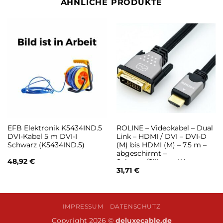
ÄHNLICHE PRODUKTE
EFB Elektronik K5434IND.5
ROLINE – Videokabel – Dual
DVI-Kabel 5 m DVI-I
Link – HDMI / DVI – DVI-D
Schwarz (K5434IND.5)
(M) bis HDMI (M) – 7.5 m –
abgeschirmt –
48,92
€
Schwarz/Silber – 4K
Unterstützung (11.04.5874)
31,71
€
IMPRESSUM
DATENSCHUTZ
Copyright 2026 ©
deluxecable.de