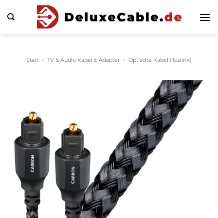
Zum
Inhalt
springen
Start
»
TV & Audio Kabel & Adapter
»
Optische Kabel (Toslink)