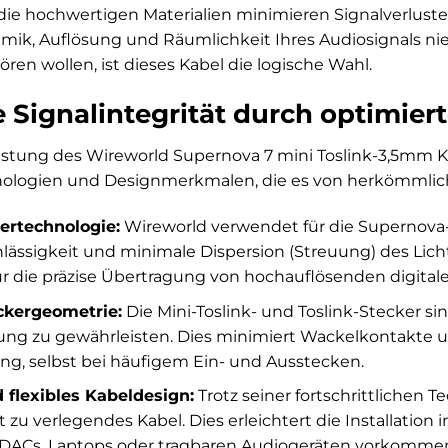
ie hochwertigen Materialien minimieren Signalverluste u
ik, Auflösung und Räumlichkeit Ihres Audiosignals nie
ren wollen, ist dieses Kabel die logische Wahl.
 Signalintegrität durch optimier
stung des Wireworld Supernova 7 mini Toslink-3,5mm Ka
hnologien und Designmerkmalen, die es von herkömmli
ertechnologie:
Wireworld verwendet für die Supernova-Se
lässigkeit und minimale Dispersion (Streuung) des Lichts
r die präzise Übertragung von hochauflösenden digita
ckergeometrie:
Die Mini-Toslink- und Toslink-Stecker si
ung zu gewährleisten. Dies minimiert Wackelkontakte u
ng, selbst bei häufigem Ein- und Ausstecken.
flexibles Kabeldesign:
Trotz seiner fortschrittlichen T
t zu verlegendes Kabel. Dies erleichtert die Installation 
DACs, Laptops oder tragbaren Audiogeräten vorkomme