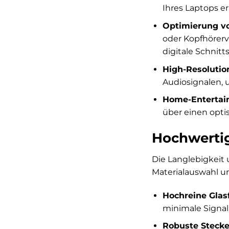
Ihres Laptops e
Optimierung vo
oder Kopfhörerv
digitale Schnitts
High-Resoluti
Audiosignalen, 
Home-Entertai
über einen opti
Hochwertig
Die Langlebigkeit 
Materialauswahl un
Hochreine Glasf
minimale Signalr
Robuste Stecke