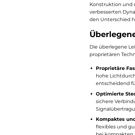
Konstruktion und d
verbesserten Dynam
den Unterschied hö
Überlegene
Die überlegene Lei
proprietären Tec
Proprietäre Fas
hohe Lichtdurch
entscheidend fü
Optimierte Ste
sichere Verbind
Signalübertragu
Kompaktes und 
flexibles und gu
bei kompakten 