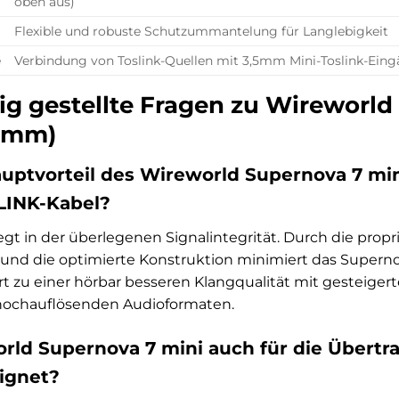
oben aus)
Flexible und robuste Schutzummantelung für Langlebigkeit
e
Verbindung von Toslink-Quellen mit 3,5mm Mini-Toslink-Ein
ig gestellte Fragen zu Wireworld
,5mm)
auptvorteil des Wireworld Supernova 7 mi
LINK-Kabel?
egt in der überlegenen Signalintegrität. Durch die propri
und die optimierte Konstruktion minimiert das Supernov
hrt zu einer hörbar besseren Klangqualität mit gesteiger
hochauflösenden Audioformaten.
orld Supernova 7 mini auch für die Übert
ignet?