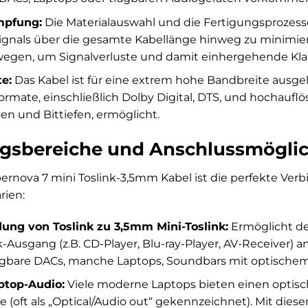
mpfung:
Die Materialauswahl und die Fertigungsprozess
ignals über die gesamte Kabellänge hinweg zu minimiere
wegen, um Signalverluste und damit einhergehende Kl
e:
Das Kabel ist für eine extrem hohe Bandbreite ausgele
formate, einschließlich Dolby Digital, DTS, und hochau
en und Bittiefen, ermöglicht.
sbereiche und Anschlussmöglic
rnova 7 mini Toslink-3,5mm Kabel ist die perfekte Verb
rien:
dung von Toslink zu 3,5mm Mini-Toslink:
Ermöglicht de
-Ausgang (z.B. CD-Player, Blu-ray-Player, AV-Receiver) 
ragbare DACs, manche Laptops, Soundbars mit optischem
ptop-Audio:
Viele moderne Laptops bieten einen optis
(oft als „Optical/Audio out“ gekennzeichnet). Mit diese