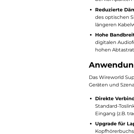
Reduzierte Dä
des optischen S
längeren Kabel
Hohe Bandbreit
digitalen Audio
hohen Abtastrat
Anwendung
Das Wireworld Supe
Geräten und Szena
Direkte Verbin
Standard-Toslink
Eingang (z.B. t
Upgrade für La
Kopfhörerbuchse 