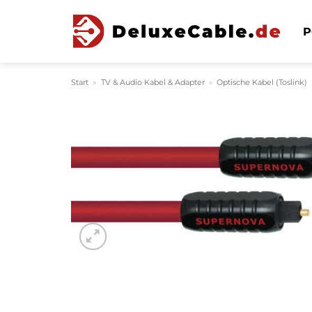
Zum
Inhalt
P
springen
Start
»
TV & Audio Kabel & Adapter
»
Optische Kabel (Toslink)