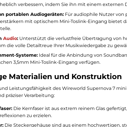
rheblich verbessern, indem Sie ihn mit einem externen 
n portablen Audiogeräten:
Für audiophile Nutzer von 
erstärkern mit optischem Mini-Toslink-Eingang bietet 
telle.
on
Audio
:
Unterstützt die verlustfreie Übertragung von
um die volle Detailtreue Ihrer Musikwiedergabe zu gewäh
nment-Systeme:
Ideal für die Anbindung von Soundbar
schen 3,5mm Mini-Toslink-Eingang verfügen.
e Materialien und Konstruktion
und Leistungsfähigkeit des Wireworld Supernova 7 mini 
d präziser Verarbeitung:
aser:
Die Kernfaser ist aus extrem reinem Glas geferti
eflexionen zu erzielen.
r:
Die Steckergehäuse sind aus einem hochwertigen, sto