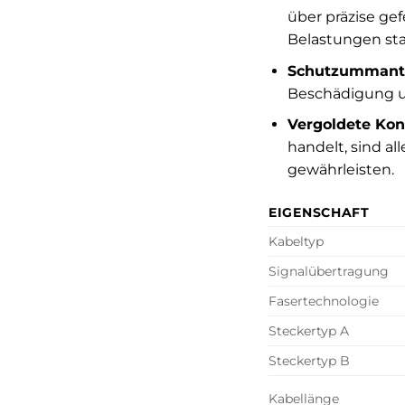
über präzise ge
Belastungen st
Schutzummant
Beschädigung un
Vergoldete Kont
handelt, sind a
gewährleisten.
EIGENSCHAFT
Kabeltyp
Signalübertragung
Fasertechnologie
Steckertyp A
Steckertyp B
Kabellänge