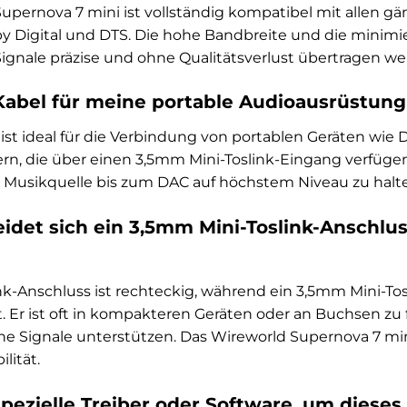
Supernova 7 mini ist vollständig kompatibel mit allen 
 Digital und DTS. Die hohe Bandbreite und die minimier
ignale präzise und ohne Qualitätsverlust übertragen we
Kabel für meine portable Audioausrüstun
 ist ideal für die Verbindung von portablen Geräten wie
rn, die über einen 3,5mm Mini-Toslink-Eingang verfügen.
r Musikquelle bis zum DAC auf höchstem Niveau zu halt
idet sich ein 3,5mm Mini-Toslink-Anschlus
nk-Anschluss ist rechteckig, während ein 3,5mm Mini-To
 Er ist oft in kompakteren Geräten oder an Buchsen zu 
he Signale unterstützen. Das Wireworld Supernova 7 mi
lität.
spezielle Treiber oder Software, um diese