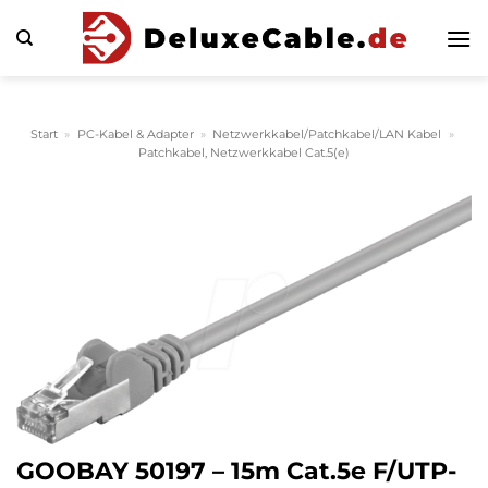
Zum
Inhalt
springen
Start
»
PC-Kabel & Adapter
»
Netzwerkkabel/Patchkabel/LAN Kabel
»
Patchkabel, Netzwerkkabel Cat.5(e)
GOOBAY 50197 – 15m Cat.5e F/UTP-