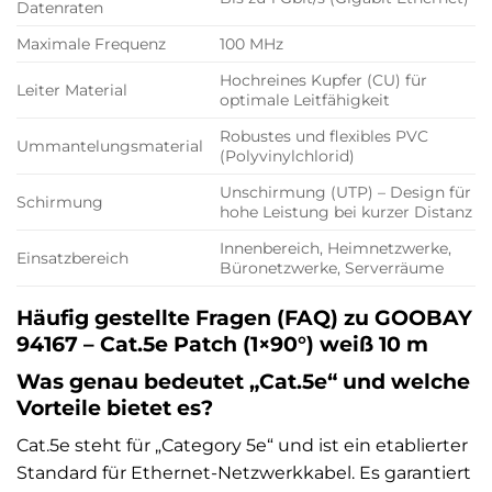
Datenraten
Maximale Frequenz
100 MHz
Hochreines Kupfer (CU) für
Leiter Material
optimale Leitfähigkeit
Robustes und flexibles PVC
Ummantelungsmaterial
(Polyvinylchlorid)
Unschirmung (UTP) – Design für
Schirmung
hohe Leistung bei kurzer Distanz
Innenbereich, Heimnetzwerke,
Einsatzbereich
Büronetzwerke, Serverräume
Häufig gestellte Fragen (FAQ) zu GOOBAY
94167 – Cat.5e Patch (1×90°) weiß 10 m
Was genau bedeutet „Cat.5e“ und welche
Vorteile bietet es?
Cat.5e steht für „Category 5e“ und ist ein etablierter
Standard für Ethernet-Netzwerkkabel. Es garantiert