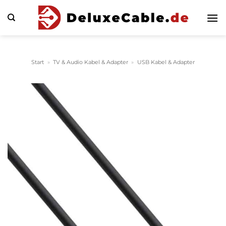
Zum
Inhalt
springen
Start
»
TV & Audio Kabel & Adapter
»
USB Kabel & Adapter