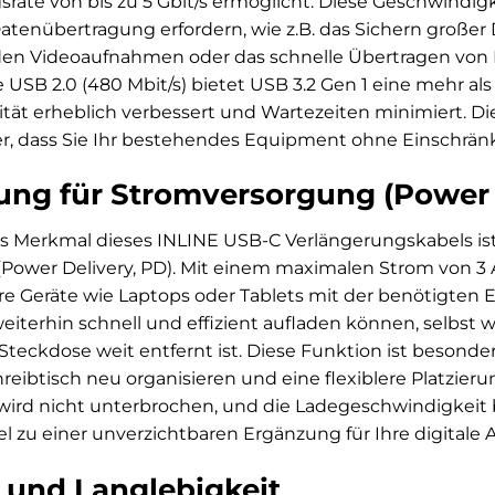
rate von bis zu 5 Gbit/s ermöglicht. Diese Geschwindig
Datenübertragung erfordern, wie z.B. das Sichern großer
en Videoaufnahmen oder das schnelle Übertragen von 
USB 2.0 (480 Mbit/s) bietet USB 3.2 Gen 1 eine mehr a
ität erheblich verbessert und Wartezeiten minimiert. Di
cher, dass Sie Ihr bestehendes Equipment ohne Einschr
ung für Stromversorgung (Power 
 Merkmal dieses INLINE USB-C Verlängerungskabels ist 
ower Delivery, PD). Mit einem maximalen Strom von 3 A
e Geräte wie Laptops oder Tablets mit der benötigten E
 weiterhin schnell und effizient aufladen können, selbst
 Steckdose weit entfernt ist. Diese Funktion ist besonder
reibtisch neu organisieren und eine flexiblere Platzier
ird nicht unterbrochen, und die Ladegeschwindigkeit b
 zu einer unverzichtbaren Ergänzung für Ihre digitale
 und Langlebigkeit