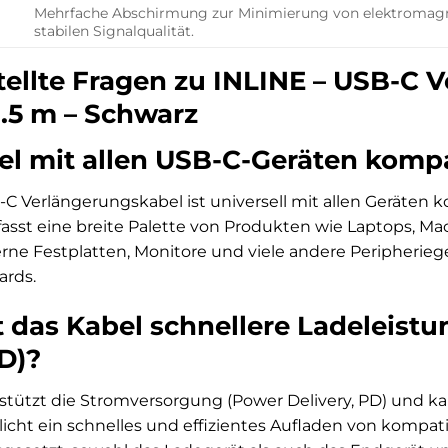
Mehrfache Abschirmung zur Minimierung von elektromagne
stabilen Signalqualität.
tellte Fragen zu INLINE – USB-C 
 1.5 m – Schwarz
bel mit allen USB-C-Geräten komp
-C Verlängerungskabel ist universell mit allen Geräten
asst eine breite Palette von Produkten wie Laptops, M
ne Festplatten, Monitore und viele andere Peripheriege
ards.
t das Kabel schnellere Ladeleist
D)?
rstützt die Stromversorgung (Power Delivery, PD) und k
licht ein schnelles und effizientes Aufladen von kompati