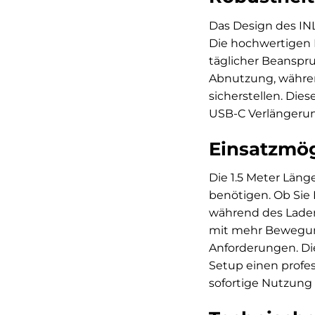
Das Design des INL
Die hochwertigen M
täglicher Beanspr
Abnutzung, währen
sicherstellen. Die
USB-C Verlängerung
Einsatzmö
Die 1.5 Meter Läng
benötigen. Ob Sie 
während des Laden
mit mehr Bewegung
Anforderungen. Di
Setup einen profes
sofortige Nutzung 