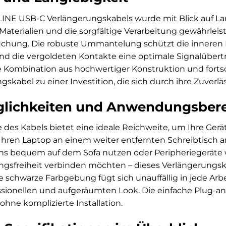
INE USB-C Verlängerungskabels wurde mit Blick auf Lan
aterialien und die sorgfältige Verarbeitung gewährleis
uchung. Die robuste Ummantelung schützt die inneren
d die vergoldeten Kontakte eine optimale Signalübert
se Kombination aus hochwertiger Konstruktion und forts
skabel zu einer Investition, die sich durch ihre Zuverlä
glichkeiten und Anwendungsber
e des Kabels bietet eine ideale Reichweite, um Ihre Gerä
Ihren Laptop an einem weiter entfernten Schreibtisch a
s bequem auf dem Sofa nutzen oder Peripheriegeräte 
sfreiheit verbinden möchten – dieses Verlängerungskab
e schwarze Farbgebung fügt sich unauffällig in jede Ar
sionellen und aufgeräumten Look. Die einfache Plug-an
ohne komplizierte Installation.